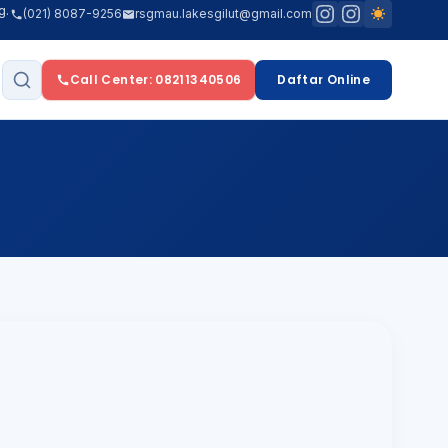
R. Poerwanto | Jam Pelayanan: Senin–Jumat Pagi : 08.00–Selesai WIB Sore : 1
(021) 8087-9256
rsgmau.lakesgilut@gmail.com
Call Center: 08211340506
Daftar Online