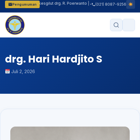
lamat datang di Lakesgilut drg. R. Poerwanto | Jam Pelayanan: Senin–Jumat P
(021) 8087-9256
Pengumuman
drg. Hari Hardjito S
Juli 2, 2026